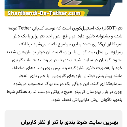
ی
ه
م
تتر (USDT) یک استیبل‌کوین است که توسط کمپانی Tether عرضه
و
ج
شده و پشتوانه دلاری دارد. در واقع، هر واحد تتر برابر با یک دلار
و
آمریکا ارزش‌گذاری شده و این موضوع باعث می‌شود برخلاف
د
رمزارزهایی مثل بیت کوین یا ترون، قیمت آن دچار نوسان‌های شدید
ی
نشود. کاربران در سایت شرط بندی با تتر می‌توانند حساب کاربری
ه
د
خود را به‌صورت دلاری شارژ کرده و سپس روی رویدادهای مختلف
ی
مانند پیش‌بینی فوتبال، بازی‌های کازینویی، یا حتی بازی انفجار
ه
سرمایه‌گذاری کنند. این ویژگی یک مزیت بزرگ محسوب می‌شود
پ
چون در بازار پرنوسان کریپتو، هیچ بازیکنی دوست ندارد هنگام شرط
ش
بندی، ناگهان ارزش دارایی‌اش نصف شود.
ت
ی
ب
بهترین سایت شرط بندی با تتر از نظر کاربران
ا