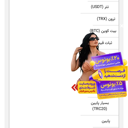
تتر (USDT)
ترون (TRX)
❌
بیت کوین (BTC)
ثبات قیمت
✅ ثابت (معادل دلار)
❌ نوسانی
❌ بسیار نوسانی
کارمزد
بسیار پایین
(TRC20)
پایین