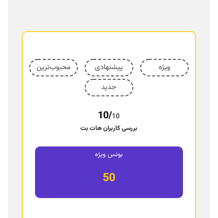
ن
ی
س
ی
س
ت
م
ویژه
پیشنهادی
محبوب‌ترین
ع
ا
جدید
م
ل
10/
10
بررسی کاربران هات بت
بونس ویژه
50