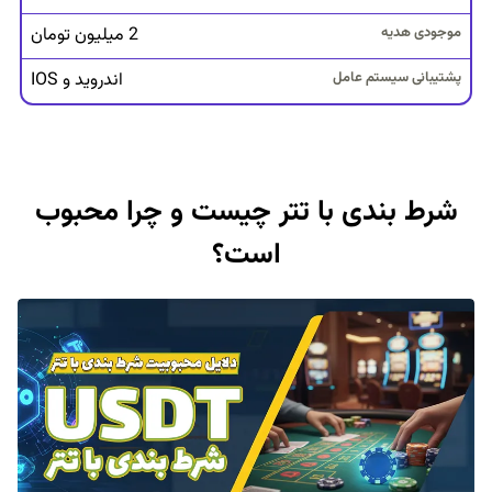
ا
2 میلیون تومان
ی
ت
اندروید و IOS
س
ا
ل
ت
شرط بندی با تتر چیست و چرا محبوب
ا
س
است؟
ی
س
ب
و
ن
و
س
ا
و
ل