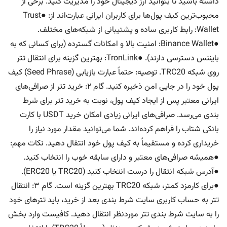
داشته باشید تا بتوانید ارز دیجیتال خود را مدیریت کنید. برخی از
محبوب‌ترین کیف پول‌ها برای کاربران ایرانی عبارت‌اند از: ●Trust
Wallet: رابط کاربری ساده و پشتیبانی از شبکه‌های مختلف.
●Binance Wallet: امنیت بالا و امکانات گسترده (برای کسانی که به
بایننس دسترسی دارند). ●TronLink: بهترین گزینه برای انتقال تتر
روی شبکه TRC20. توصیه: حتماً عبارت بازیابی (Seed Phrase) کیف
پول خود را در جایی امن ذخیره کنید. گام ۲: خرید تتر از صرافی‌های
ایرانی معتبر پس از ایجاد کیف پول، نوبت به خرید تتر برای شرط
بندی می‌رسد. صرافی‌های ایرانی زیادی امکان خرید USDT با کارت
بانکی شتاب را فراهم کرده‌اند. شما می‌توانید مقدار مورد نیاز را
خریداری کرده و مستقیماً به کیف پول خود انتقال دهید. نکات مهم:
●همیشه صرافی‌های معتبر و دارای سابقه خوب را انتخاب کنید.
●آدرس شبکه انتقال را درست انتخاب کنید (TRC20 یا ERC20).
●برای کارمزد کمتر، شبکه TRC20 بهترین گزینه است. گام ۳: انتقال
تتر به حساب کاربری سایت شرط بندی بعد از خرید، باید تترهای خود
را به سایت شرط بندی تتر موردنظر انتقال دهید. کافیست وارد بخش