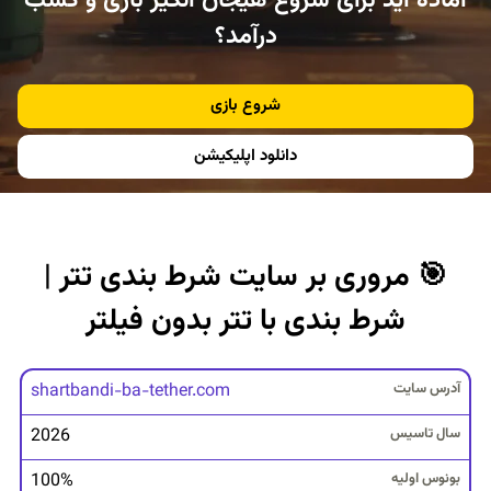
آماده اید برای شروع هیجان انگیز بازی و کسب
درآمد؟
شروع بازی
دانلود اپلیکیشن
🎯 مروری بر سایت شرط بندی تتر |
شرط بندی با تتر بدون فیلتر
آ
shartbandi-ba-tether.com
د
2026
ر
س
100%
س